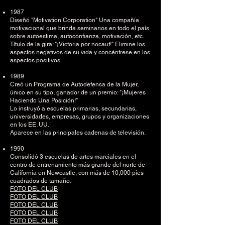
1987
Diseñó "Motivation Corporation" Una compañía
motivacional que brinda seminarios en todo el país
sobre autoestima, autoconfianza, motivación, etc.
Título de la gira: "¡Victoria por nocaut!" Elimine los
aspectos negativos de su vida y concéntrese en los
aspectos positivos.
1989
Creó un Programa de Autodefensa de la Mujer,
único en su tipo, ganador de un premio: "¡Mujeres
Haciendo Una Posición!"
Lo instruyó a escuelas primarias, secundarias,
universidades, empresas, grupos y organizaciones
en los EE. UU.
Aparece en las principales cadenas de televisión.
1990
Consolidó 3 escuelas de artes marciales en el
centro de entrenamiento más grande del norte de
California en Newcastle, con más de 10,000 pies
cuadrados de tamaño.
FOTO DEL CLUB
FOTO DEL CLUB
FOTO DEL CLUB
FOTO DEL CLUB
FOTO DEL CLUB