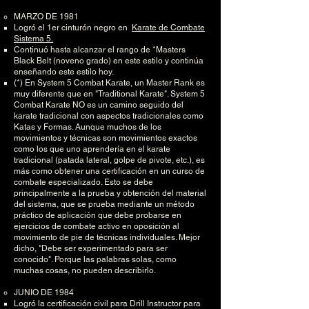
MARZO DE 1981
Logró el 1er cinturón negro en
Karate de Combate
Sistema 5.
Continuó hasta alcanzar el rango de *Masters
Black Belt (noveno grado) en este estilo y continúa
enseñando este estilo hoy.
(*) En System 5 Combat Karate, un Master Rank es
muy diferente que en "Traditional Karate". System 5
Combat Karate NO es un camino seguido del
karate tradicional con aspectos tradicionales como
Katas y Formas. Aunque muchos de los
movimientos y técnicas son movimientos exactos
como los que uno aprendería en el karate
tradicional (patada lateral, golpe de pivote, etc.), es
más como obtener una certificación en un curso de
combate especializado. Esto se debe
principalmente a la prueba y obtención del material
del sistema, que se prueba mediante un método
práctico de aplicación que debe probarse en
ejercicios de combate activo en oposición al
movimiento de pie de técnicas individuales. Mejor
dicho, "Debe ser experimentado para ser
conocido". Porque las palabras solas, como
muchas cosas, no pueden describirlo.
JUNIO DE 1984
Logró la certificación civil para Drill Instructor para