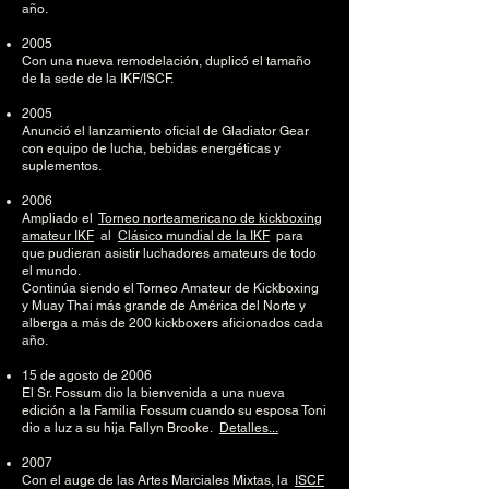
año.
2005
Con una nueva remodelación, duplicó el tamaño
de la sede de la IKF/ISCF.
2005
Anunció el lanzamiento oficial de Gladiator Gear
con equipo de lucha, bebidas energéticas y
suplementos.
2006
Ampliado el
Torneo norteamericano de kickboxing
amateur IKF
al
Clásico mundial de la IKF
para
que pudieran asistir luchadores amateurs de todo
el mundo.
Continúa siendo el Torneo Amateur de Kickboxing
y Muay Thai más grande de América del Norte y
alberga a más de 200 kickboxers aficionados cada
año.
15 de agosto de 2006
El Sr. Fossum dio la bienvenida a una nueva
edición a la Familia Fossum cuando su esposa Toni
dio a luz a su hija Fallyn Brooke.
Detalles...
2007
Con el auge de las Artes Marciales Mixtas, la
ISCF