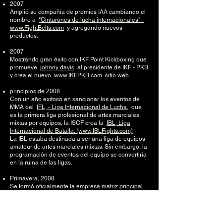
2007
Amplió su compañía de premios IAA cambiando el
nombre a
"Cinturones de lucha internacionales" -
www.FightBelts.com
y agregando nuevos
productos.
2007
Mostrando gran éxito con IKF Point Kickboxing que
promueve
johnny davis
al presidente de IKF - PKB
y crea el nuevo
www.IKFPKB.com
sitio web.
principios de 2008
Con un año exitoso en sancionar los eventos de
MMA del
IFL, - Liga Internacional de Lucha,
que
es la primera liga profesional de artes marciales
mixtas por equipos, la ISCF crea la
IBL, Liga
Internacional de Batalla. (www.IBLFights.com)
La IBL estaba destinada a ser una liga de equipos
amateur de artes marciales mixtas. Sin embargo, la
programación de eventos del equipo se convertiría
en la ruina de las ligas.
Primavera, 2008
Se formó oficialmente la empresa matriz principal
que supervisa todas las organizaciones y
empresas de deportes de lucha del Sr. Fossum,
IFS - Deportes Internacionales de Lucha.
(www.IFightSports.com)