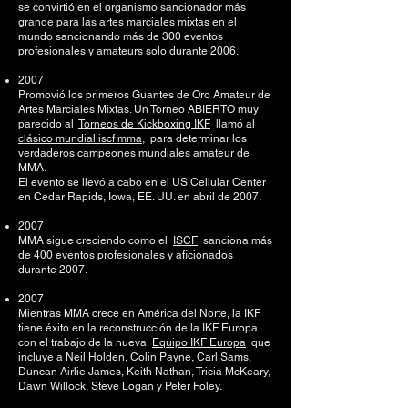
se convirtió en el organismo sancionador más
grande para las artes marciales mixtas en el
mundo sancionando más de 300 eventos
profesionales y amateurs solo durante 2006.
2007
Promovió los primeros Guantes de Oro Amateur de
Artes Marciales Mixtas. Un Torneo ABIERTO muy
parecido al
Torneos de Kickboxing IKF
llamó al
clásico mundial iscf mma,
para determinar los
verdaderos campeones mundiales amateur de
MMA.
El evento se llevó a cabo en el US Cellular Center
en Cedar Rapids, Iowa, EE. UU. en abril de 2007.
2007
MMA sigue creciendo como el
ISCF
sanciona más
de 400 eventos profesionales y aficionados
durante 2007.
2007
Mientras MMA crece en América del Norte, la IKF
tiene éxito en la reconstrucción de la IKF Europa
con el trabajo de la nueva
Equipo IKF Europa
que
incluye a Neil Holden, Colin Payne, Carl Sams,
Duncan Airlie James, Keith Nathan, Tricia McKeary,
Dawn Willock, Steve Logan y Peter Foley.